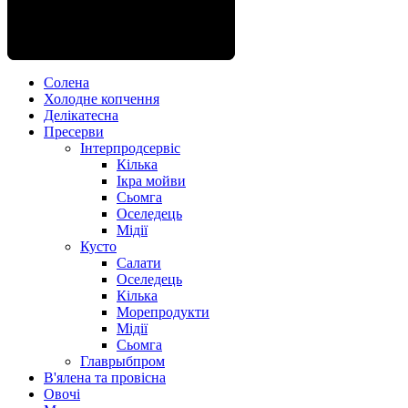
разнообразие приправ, специй,
качества, умноженные на
соусов в сочетании с натуральным
традиционную рецептуры.
подсолнечным маслом создают
гармонию настоящего рыбного
пиршества.
Солена
Холодне копчення
Делікатесна
Пресерви
Інтерпродсервіс
Кілька
Ікра мойви
Сьомга
Оселедець
Мідії
Кусто
Салати
Оселедець
Кілька
Морепродукти
Мідії
Сьомга
Главрыбпром
В'ялена та провісна
Овочі