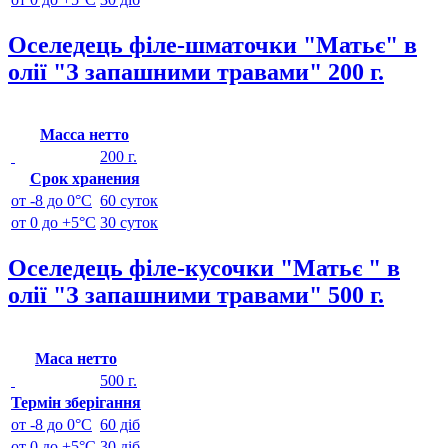
Оселедець філе-шматочки "Матьє" в
олії "З запашними травами" 200 г.
Масса нетто
200 г.
Срок хранения
от -8 до 0°C
60 суток
от 0 до +5°C
30 суток
Оселедець філе-кусочки "Матьє " в
олії "З запашними травами" 500 г.
Маса нетто
500 г.
Термін зберігання
от -8 до 0°C
60 діб
от 0 до +5°C
30 діб