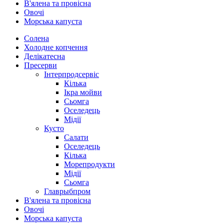
В'ялена та провісна
Овочі
Морська капуста
Солена
Холодне копчення
Делікатесна
Пресерви
Інтерпродсервіс
Кілька
Ікра мойви
Сьомга
Оселедець
Мідії
Кусто
Салати
Оселедець
Кілька
Морепродукти
Мідії
Сьомга
Главрыбпром
В'ялена та провісна
Овочі
Морська капуста