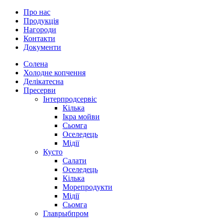
Про нас
Продукція
Нагороди
Контакти
Документи
Солена
Холодне копчення
Делікатесна
Пресерви
Інтерпродсервіс
Кілька
Ікра мойви
Сьомга
Оселедець
Мідії
Кусто
Салати
Оселедець
Кілька
Морепродукти
Мідії
Сьомга
Главрыбпром