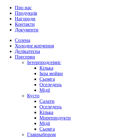
Про нас
Продукція
Нагороди
Контакти
Документи
Солена
Холодне копчення
Делікатесна
Пресерви
Інтерпродсервіс
Кілька
Ікра мойви
Сьомга
Оселедець
Мідії
Кусто
Салати
Оселедець
Кілька
Морепродукти
Мідії
Сьомга
Главрыбпром