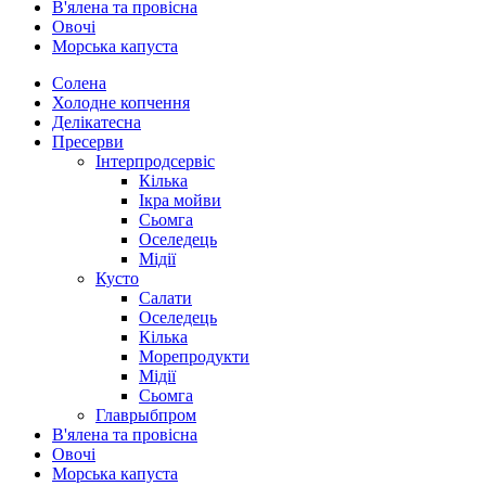
В'ялена та провісна
Овочі
Морська капуста
Солена
Холодне копчення
Делікатесна
Пресерви
Інтерпродсервіс
Кілька
Ікра мойви
Сьомга
Оселедець
Мідії
Кусто
Салати
Оселедець
Кілька
Морепродукти
Мідії
Сьомга
Главрыбпром
В'ялена та провісна
Овочі
Морська капуста