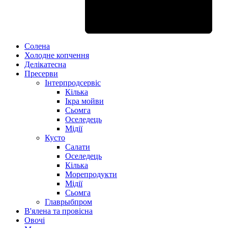
якості, помножені на традиційну
спецій, соусів в поєднанні з
натуральним соняшниковою олією
рецептури.
створюють гармонію справжнього
рибного бенкету.
Солена
Холодне копчення
Делікатесна
Пресерви
Інтерпродсервіс
Кілька
Ікра мойви
Сьомга
Оселедець
Мідії
Кусто
Салати
Оселедець
Кілька
Морепродукти
Мідії
Сьомга
Главрыбпром
В'ялена та провісна
Овочі