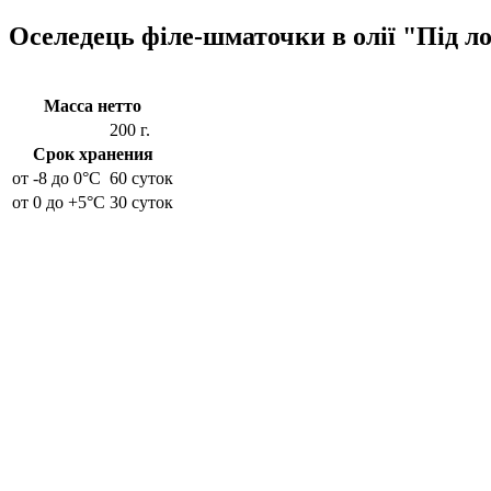
Оселедець філе-шматочки в олії "Під лос
Масса нетто
200 г.
Срок хранения
от -8 до 0°C
60 суток
от 0 до +5°C
30 суток