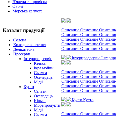
В'ялена та провісна
Овочі
Морська капуста
Каталог продукції
Описание Описание Описани
Описание Описание Описани
Описание Описание Описани
Солена
Описание Описание Описани
Холодне копчення
Описание Описание Описани
Делікатесна
Пресерви
Інтерпродсервіс
Інтерпр
Інтерпродсервіс
Кілька
Ікра мойви
Описание Описание Описани
Сьомга
Описание Описание Описани
Оселедець
Описание Описание Описани
Мідії
Описание Описание Описани
Кусто
Описание Описание Описани
Салати
Оселедець
Кусто
Кусто
Кілька
Морепродукти
Мідії
Описание Описание Описани
Сьомга