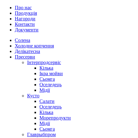
Про нас
Продукція
Нагороди
Контакти
Документи
Солена
Холодне копчення
Делікатесна
Пресерви
Інтерпродсервіс
Кілька
Ікра мойви
Сьомга
Оселедець
Мідії
Кусто
Салати
Оселедець
Кілька
Морепродукти
Мідії
Сьомга
Главрыбпром