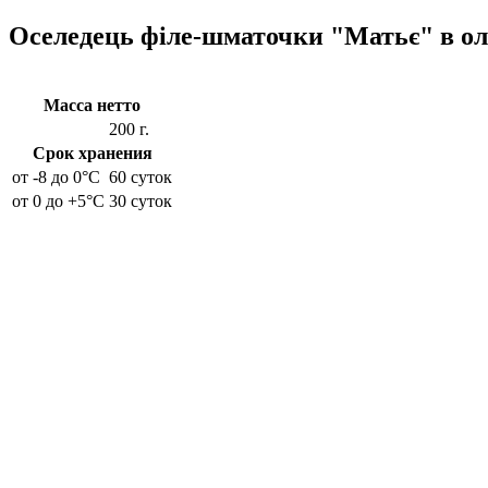
Оселедець філе-шматочки "Матьє" в олії
Масса нетто
200 г.
Срок хранения
от -8 до 0°C
60 суток
от 0 до +5°C
30 суток