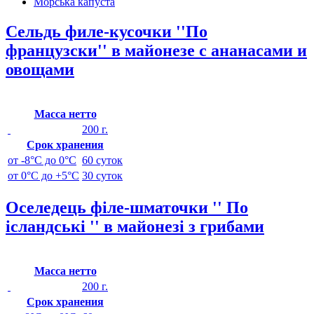
Морська капуста
Сельдь филе-кусочки ''По
французски'' в майонезе с ананасами и
овощами
Масса нетто
200 г.
Срок хранения
от -8°C до 0°C
60 суток
от 0°C до +5°C
30 суток
Оселедець філе-шматочки '' По
ісландські '' в майонезі з грибами
Масса нетто
200 г.
Срок хранения