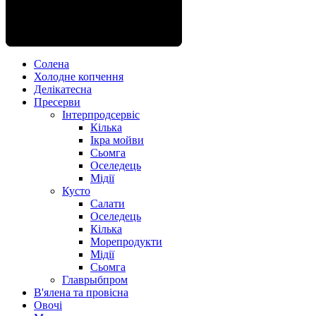
якості, помножені на традиційну
спецій, соусів в поєднанні з
натуральним соняшниковою олією
рецептури.
створюють гармонію справжнього
рибного бенкету.
Солена
Холодне копчення
Делікатесна
Пресерви
Інтерпродсервіс
Кілька
Ікра мойви
Сьомга
Оселедець
Мідії
Кусто
Салати
Оселедець
Кілька
Морепродукти
Мідії
Сьомга
Главрыбпром
В'ялена та провісна
Овочі