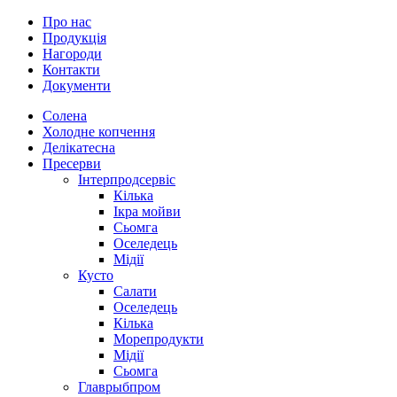
Про нас
Продукція
Нагороди
Контакти
Документи
Солена
Холодне копчення
Делікатесна
Пресерви
Інтерпродсервіс
Кілька
Ікра мойви
Сьомга
Оселедець
Мідії
Кусто
Салати
Оселедець
Кілька
Морепродукти
Мідії
Сьомга
Главрыбпром