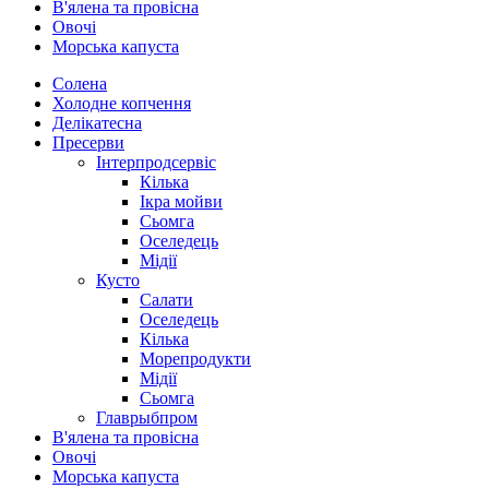
В'ялена та провісна
Овочі
Морська капуста
Солена
Холодне копчення
Делікатесна
Пресерви
Інтерпродсервіс
Кілька
Ікра мойви
Сьомга
Оселедець
Мідії
Кусто
Салати
Оселедець
Кілька
Морепродукти
Мідії
Сьомга
Главрыбпром
В'ялена та провісна
Овочі
Морська капуста