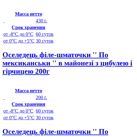
Масса нетто
430 г.
Срок хранения
от -8°C до 0°C
60 суток
от 0°C до +5°C
30 суток
Оселедець філе-шматочки '' По
мексиканськи '' в майонезі з цибулею і
гірчицею 200г
Масса нетто
200 г.
Срок хранения
от -8°C до 0°C
60 суток
от 0°C до +5°C
30 суток
Оселедець філе-шматочки '' По