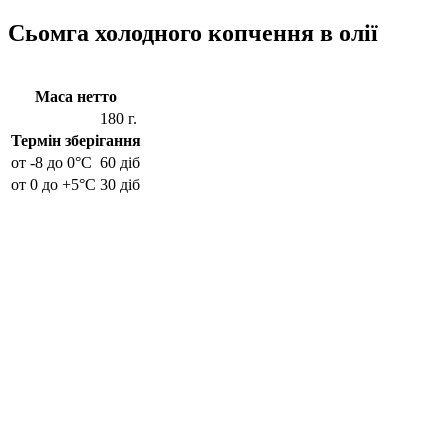
Сьомга холодного копчення в олії
Маса нетто
180 г.
Термін зберігання
от -8 до 0°C
60 діб
от 0 до +5°C
30 діб