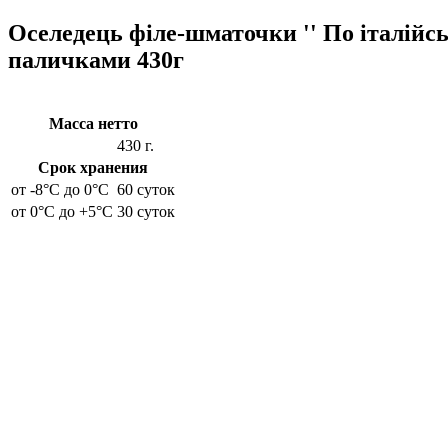
Оселедець філе-шматочки '' По італійсь
паличками 430г
Масса нетто
430 г.
Срок хранения
от -8°C до 0°C
60 суток
от 0°C до +5°C
30 суток