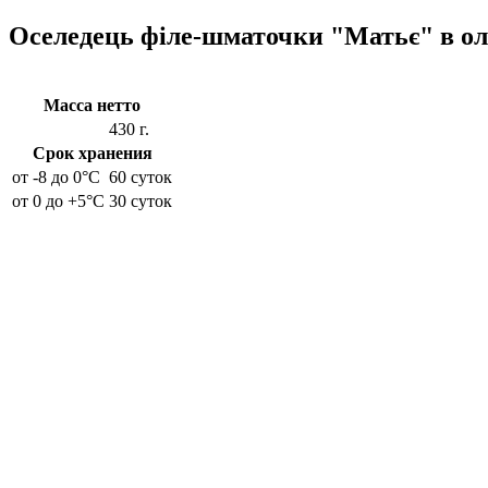
Оселедець філе-шматочки "Матьє" в олії
Масса нетто
430 г.
Срок хранения
от -8 до 0°C
60 суток
от 0 до +5°C
30 суток