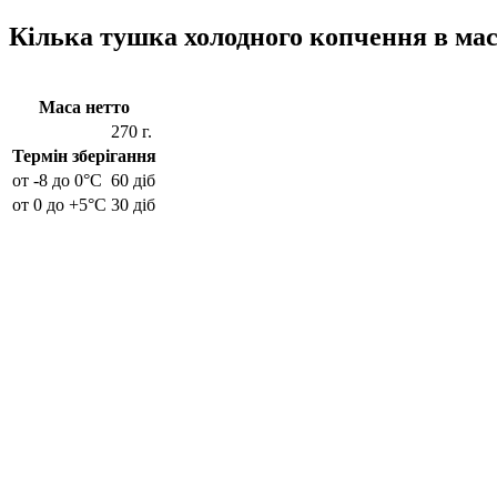
Кілька тушка холодного копчення в ма
Маса нетто
270 г.
Термін зберігання
от -8 до 0°C
60 діб
от 0 до +5°C
30 діб