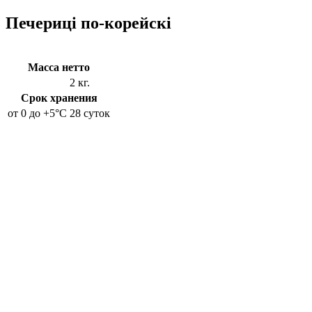
Печериці по-корейскі
Масса нетто
2 кг.
Срок хранения
от 0 до +5°C
28 суток