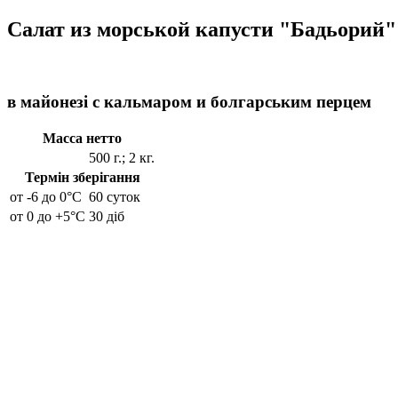
Салат из морськой капусти "Бадьорий"
в майонезі с кальмаром и болгарським перцем
Масса нетто
500 г.; 2 кг.
Термін зберігання
от -6 до 0°C
60 суток
от 0 до +5°C
30 діб